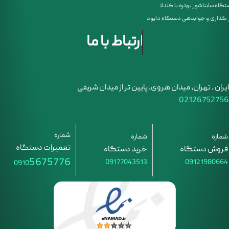
گاه سایناشور بهتره یا کندلا
ر گذاری و جوابدهی دستگاه دایود
ارتباط با ما
روش‌ های نگهداری دستگاه لیزر
ایران ، تهران، میدان هروی، پایین تر از میدان شریفی
02126752756
شماره
شماره
شماره
تعمیرات دستگاه
فروش دستگاه
خرید دستگاه
5675776
09177043513
09121980664
0910