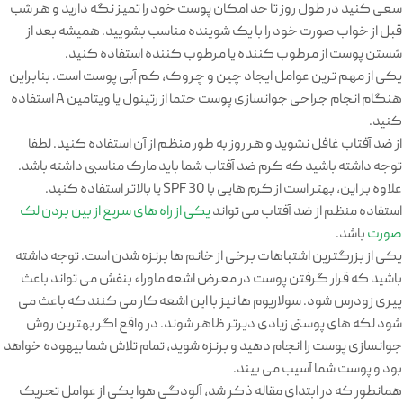
سعی کنید در طول روز تا حد امکان پوست خود را تمیز نگه دارید و هر شب
قبل از خواب صورت خود را با یک شوینده مناسب بشویید. همیشه بعد از
شستن پوست از مرطوب کننده یا مرطوب کننده استفاده کنید.
یکی از مهم ترین عوامل ایجاد چین و چروک، کم آبی پوست است. بنابراین
هنگام انجام جراحی جوانسازی پوست حتما از رتینول یا ویتامین A استفاده
کنید.
از ضد آفتاب غافل نشوید و هر روز به طور منظم از آن استفاده کنید. لطفا
توجه داشته باشید که کرم ضد آفتاب شما باید مارک مناسبی داشته باشد.
علاوه بر این، بهتر است از کرم هایی با SPF 30 یا بالاتر استفاده کنید.
استفاده منظم از ضد آفتاب می تواند
یکی از راه های سریع از بین بردن لک
صورت
باشد.
یکی از بزرگترین اشتباهات برخی از خانم ها برنزه شدن است. توجه داشته
باشید که قرار گرفتن پوست در معرض اشعه ماوراء بنفش می تواند باعث
پیری زودرس شود. سولاریوم ها نیز با این اشعه کار می کنند که باعث می
شود لکه های پوستی زیادی دیرتر ظاهر شوند. در واقع اگر بهترین روش
جوانسازی پوست را انجام دهید و برنزه شوید، تمام تلاش شما بیهوده خواهد
بود و پوست شما آسیب می بیند.
همانطور که در ابتدای مقاله ذکر شد، آلودگی هوا یکی از عوامل تحریک