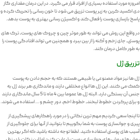
امروزه مورد استفاده بسیاری از افراد قرار می گیرد. در این درمان مقداری گاز
دی اکسید کربن به زیر پوست تزریق می شود تا خون رسانی را تحریک کرده و
پاسخ بازسازی پوست را فعال کند و اکسیژن رسانی بهتری به پوست بدهد.
در واقع این روش می تواند به طور موثر چین و چروک های پوست، ترک های
پوستی، جای زخم و آکنه را از بین ببرد و همچنین می تواند افتادگی پوست را
به طور کامل درمان کند.
تزریق ژل
ژل ها نیز مواد مصنوعی یا طبیعی هستند که به حجم دادن به پوست
کمک می کنند. این ژل ها انواع مختلفی دارند و ماندگاری هر برند ژل به
جنس آن بستگی دارد. البته ژل ها عموما بین 4 ماه تا 5 سال ماندگاری دارند
و برای پرکردن خطوط لبخند، خطوط اخم، دور چشم و … استفاده می شوند.
تا اینجا سعی کردیم مهم ترین نکاتی را در مورد راهکارهای پیشگیری از
پیری و جوانسازی پوست به شما بگوییم تا بتوانید از آنها برای جلوگیری از
آسیب های پوستی استفاده کنید. لطفا توجه داشته باشید که اگر بهترین
روش ها و روش های جوانسازی پوست را رعایت کنید اما این نکات را در نظر